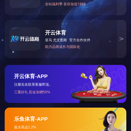
传 真：0510-83501672
联系人：陈先生
手 机：18051933979
E-mail：info@aminidris.com
wx-hljx@163.com
关于我们
产品系列
公司简介
高铁配件
压铸机配件
荣誉证书
汽车配件
真空泵配件
生产车间
船舶配件
其它配件