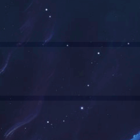
站
>>
产品中心
>>
其它配件