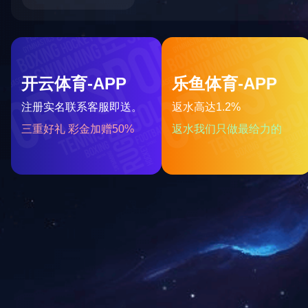
真空泵配件
其它配件
本公司是一家集
其它配件
和制造、产品生
企业，公司通过了T
认证。主要加工
行业动态
心、日本马扎克
数控卧式镗铣加
开云体育·开云官方网站 - 开云体育(中国) 成立于2005年3月，座落于沪宁...
开云体育·开云官方网站 - 开云体育(中国) 成立于2005年3月，座落于沪宁...
开云体育·开云官方网站 - 开云体育(中国) 成立于2005年3月，座落于沪宁...
联系我们
其它配件
开云体育·开云官方网站 - 开云体
育(中国)
地 址：江苏省无锡市堰桥街道
西漳工业园西漳路66号
电 话：0510-83501790