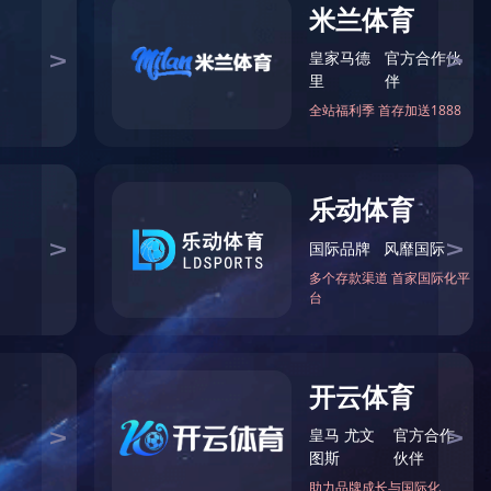
点击可以查看详细信息 | 共6条信息 | 第1页/共1页 |