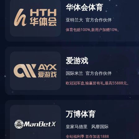
产品导航
开云体育·开云官方网
高铁配件
汽车配件
离心机配件
钎焊板式换热器配件
压铸机配件