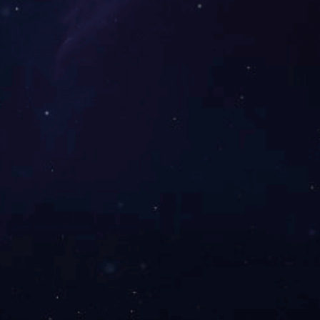
设备展示
联系我们
铸机配件
生产设备
联系方式
空泵配件
检测设备
在线留言
它配件
网站地图