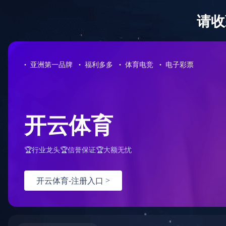
开云体育·开云官方网站
欢迎来到开云体育·开云官方网站 - 开云体育(中国) 官网
开云体育·开云
Wuxi Huiling Machine
开云体育·开云官方网站 - 开云体育(中国)
公司简