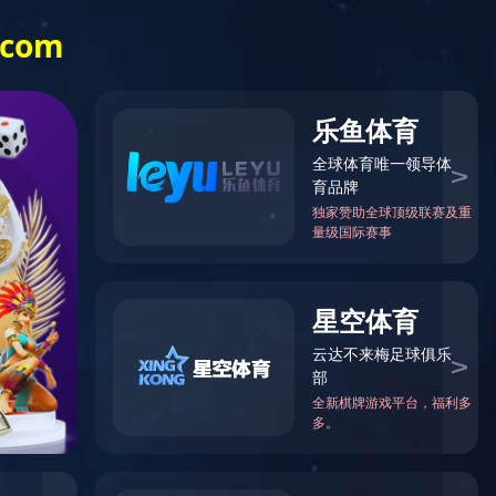
中文版
英文版
全国服务热线
18051933979
English
生产车间
信息反馈
联系我们