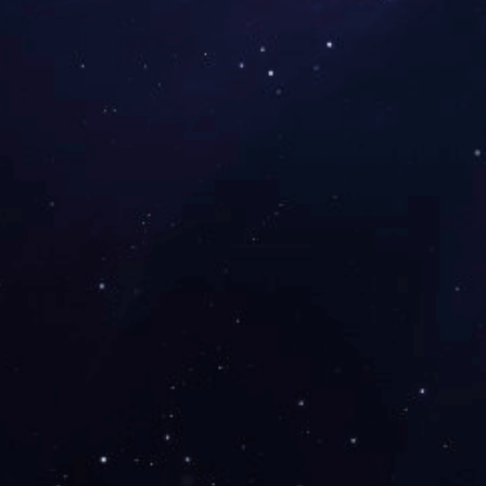
传 真：0510-83501672
联系人：陈先生
手 机：18051933979
E-mail：info@aminidris.com
wx-hljx@163.com
关于我们
产品系列
公司简介
高铁配件
压
荣誉证书
汽车配件
真
生产车间
船舶配件
其