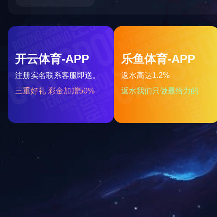
真空泵配件
其它配件
行业动态
开云体育·开云官方网站 - 开云体育(中国) 成立于2005年3月，座落于沪宁...
开云体育·开云官方网站 - 开云体育(中国) 成立于2005年3月，座落于沪宁...
开云体育·开云官方网站 - 开云体育(中国) 成立于2005年3月，座落于沪宁...
联系我们
开云体育·开云官方网站 - 开云体
育(中国)
地 址：江苏省无锡市堰桥街道
西漳工业园西漳路66号
电 话：0510-83501790