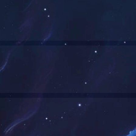
站
>>
产品中心
>>
离心机配件
>> 花篮