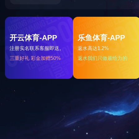
真空泵配件
其它配件
行业动态
开云体育·开云官方网站 - 开云体育(中国) 成立于2005年3月，座落于沪宁...
开云体育·开云官方网站 - 开云体育(中国) 成立于2005年3月，座落于沪宁...
开云体育·开云官方网站 - 开云体育(中国) 成立于2005年3月，座落于沪宁...
联系我们
开云体育·开云官方网站 - 开云体
育(中国)
地 址：江苏省无锡市堰桥街道
西漳工业园西漳路66号
电 话：0510-83501790