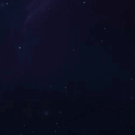
设备展示
联系我们
铸机配件
生产设备
联系方式
空泵配件
检测设备
在线留言
它配件
网站地图