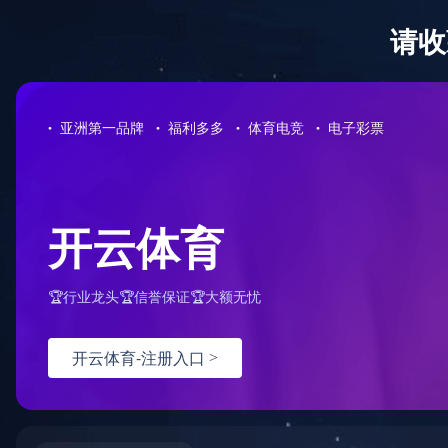
开云体育·开云官方网站
欢迎来到开云体育·开云官方网站 - 开云体育(中国) 官网
开云体育·开云
Wuxi Huiling Machine
开云体育·开云官方网站 - 开云体育(中国)
公司简