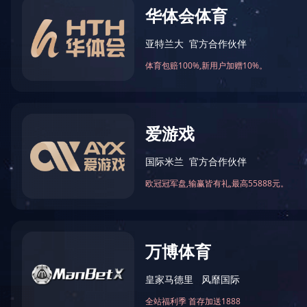
产品导航
开云体育·开云官方网
高铁配件
汽车配件
离心机配件
钎焊板式换热器配件
压铸机配件