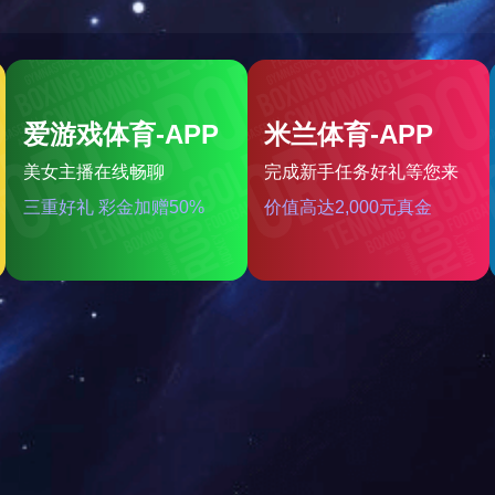
上一个：活塞
下一个：导向座
返