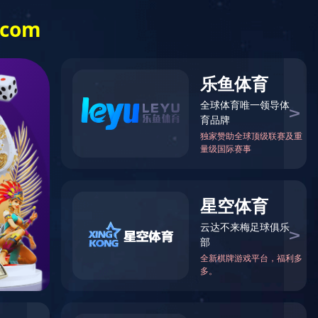
中文版
英文版
全国服务热线
18051933979
English
生产车间
信息反馈
联系我们