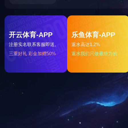
真空泵配件
其它配件
行业动态
开云体育·开云官方网站 - 开云体育(中国) 成立于2005年3月，座落于沪宁...
开云体育·开云官方网站 - 开云体育(中国) 成立于2005年3月，座落于沪宁...
开云体育·开云官方网站 - 开云体育(中国) 成立于2005年3月，座落于沪宁...
联系我们
开云体育·开云官方网站 - 开云体
育(中国)
地 址：江苏省无锡市堰桥街道
西漳工业园西漳路66号
电 话：0510-83501790