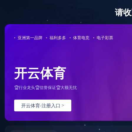
开云体育·开云官方网站
欢迎来到开云体育·开云官方网站 - 开云体育(中国) 官网
开云体育·开云
Wuxi Huiling Machine
开云体育·开云官方网站 - 开云体育(中国)
公司简