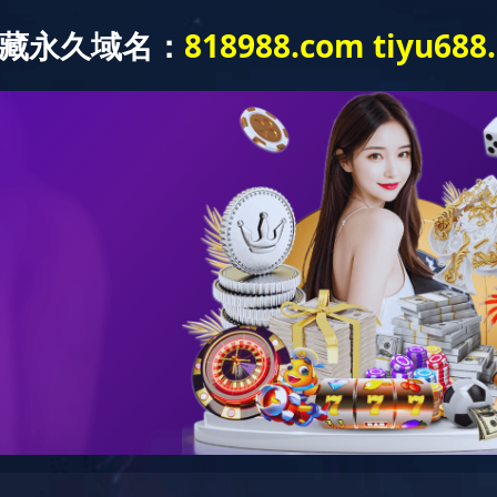
官方网站 - 开云体育(中国)
ry Co., Ltd
介
产品中心
荣誉证书
生产设备
检测设备