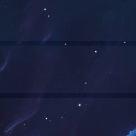
站
>>
产品中心
>>
高铁配件
>> 导向座