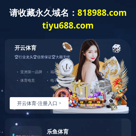
开云体育·开云官方网站
欢迎来到开云体育·开云官方网站 - 开云体育(中国) 官网
开云体育·开云官方网
Wuxi Huiling Machinery Co.
开云体育·开云官方网站 - 开云体育(中国)
公司简介
产