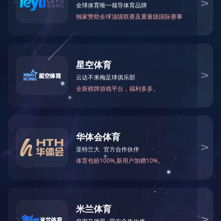
产品导航
开云体育·开云官方网站
>>
产品
高铁配件
汽车配件
离心机配件
钎焊板式换热器配件
压铸机配件